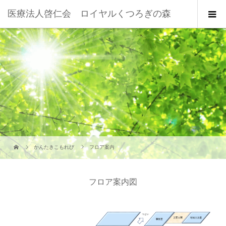
医療法人啓仁会 ロイヤルくつろぎの森
かんたきこもれび
フロア案内
フロア案内図